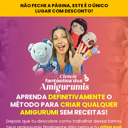
NÃO FECHE A PÁGINA, ESTE É O ÚNICO
LUGAR COM DESCONTO!
APRENDA
DEFINITIVAMENTE
O
MÉTODO PARA
CRIAR QUALQUER
AMIGURUMI
SEM RECEITAS!
Depois que tu descobre como trabalhar dessa forma,
teus amigurumis finalmente dão certo e tu
ativa sua