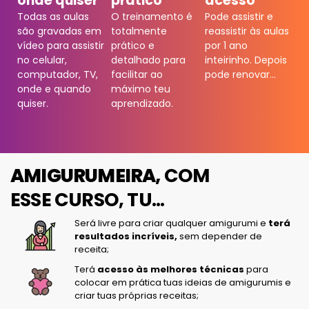
onde quiser
prático
acesso
Todas as aulas
O treinamento é
Pode assistir e
são gravadas em
totalmente
reassistir às aulas
vídeo para assistir
prático e
por 1 ano
no celular,
detalhado para
inteirinho. Depois
computador, TV,
facilitar ao
pode renovar…
onde e quando
máximo teu
quiser.
aprendizado.
AMIGURUMEIRA,
COM
ESSE CURSO, TU...
Será livre para criar qualquer amigurumi e
terá
resultados incríveis,
sem depender de
receita;
Terá
acesso às melhores técnicas
para
colocar em prática tuas ideias de amigurumis e
criar tuas próprias receitas;