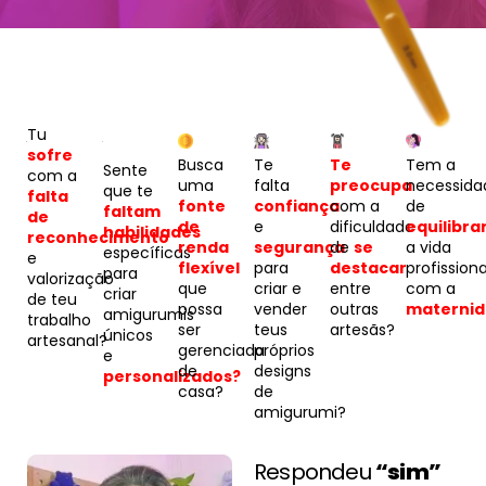
Tu
sofre
Busca
Te
Te
Tem a
Sente
com a
uma
falta
preocupa
necessida
que te
falta
fonte
confiança
com a
de
faltam
de
de
e
dificuldade
equilibra
habilidades
reconhecimento
renda
segurança
de
se
a vida
específicas
e
flexível
para
destacar
profissiona
para
valorização
que
criar e
entre
com a
criar
de teu
possa
vender
outras
maternid
amigurumis
trabalho
ser
teus
artesãs?
únicos
artesanal?
gerenciada
próprios
e
de
designs
personalizados?
casa?
de
amigurumi?
Respondeu
“sim”