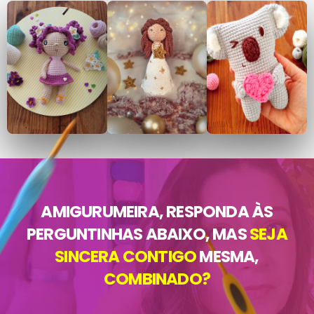
AMIGURUMEIRA, RESPONDA ÀS
PERGUNTINHAS ABAIXO, MAS
SEJA
SINCERA CONTIGO
MESMA,
COMBINADO?