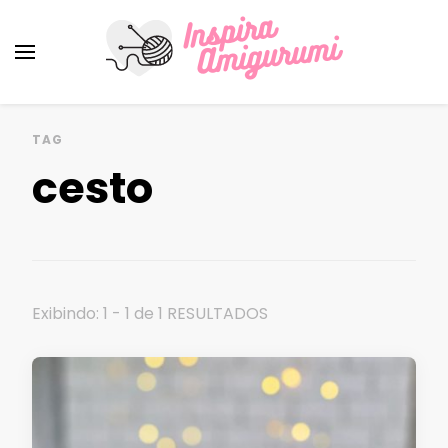
Amigurumi Passo a Passo
Inspirações e Receitas de Amigurumi
TAG
cesto
Exibindo: 1 - 1 de 1 RESULTADOS