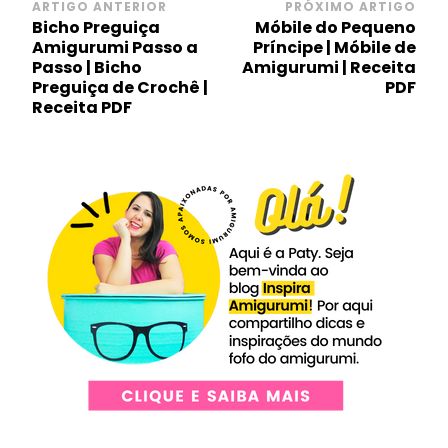
Navegação
ARTIGO ANTERIOR
PRÓXIMO ARTIGO
Bicho Preguiça
Móbile do Pequeno
de
Amigurumi Passo a
Príncipe | Móbile de
post
Passo | Bicho
Amigurumi | Receita
Preguiça de Crochê |
PDF
Receita PDF