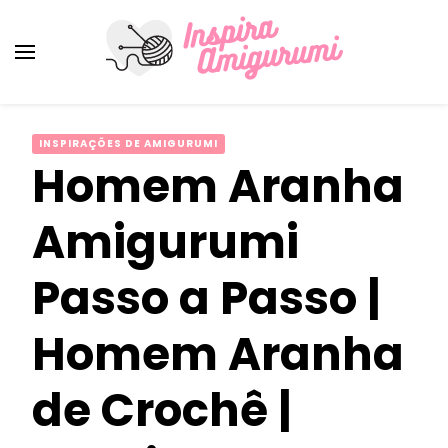
Amigurumi Passo a Passo
Inspirações e Receitas de Amigurumi
INSPIRAÇÕES DE AMIGURUMI
Homem Aranha
Amigurumi
Passo a Passo |
Homem Aranha
de Crochê |