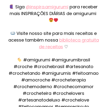
Siga
@inspira.amigurumi
para receber
mais INSPIRAÇÕES DIÁRIAS de amigurumi
Visite nosso site para mais receitas e
acesse também nossa
biblioteca gratuita
de receitas
♡
#amigurumi #amigurumibrasil
#croche #crochebrasil #artesanato
#crochetando #amigurumis #feitoamao
#amocroche #crocheterapia
#crochemoderno #crochecomamor
#crocheteira #crochelovers
#artesanatodeluxo #crochelove
#feitocomamor #semprecirculo