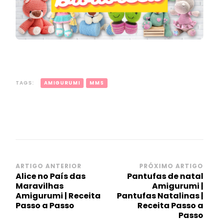
TAGS:
AMIGURUMI
MMS
Navegação
ARTIGO ANTERIOR
PRÓXIMO ARTIGO
Alice no País das
Pantufas de natal
de
Maravilhas
Amigurumi |
post
Amigurumi | Receita
Pantufas Natalinas |
Passo a Passo
Receita Passo a
Passo