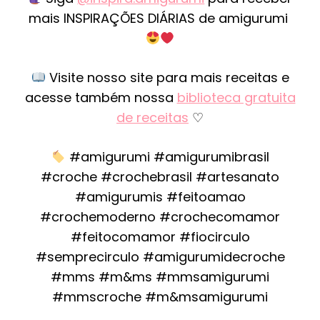
mais INSPIRAÇÕES DIÁRIAS de amigurumi
Visite nosso site para mais receitas e
acesse também nossa
biblioteca gratuita
de receitas
♡
#amigurumi #amigurumibrasil
#croche #crochebrasil #artesanato
#amigurumis #feitoamao
#crochemoderno #crochecomamor
#feitocomamor #fiocirculo
#semprecirculo #amigurumidecroche
#mms #m&ms #mmsamigurumi
#mmscroche #m&msamigurumi