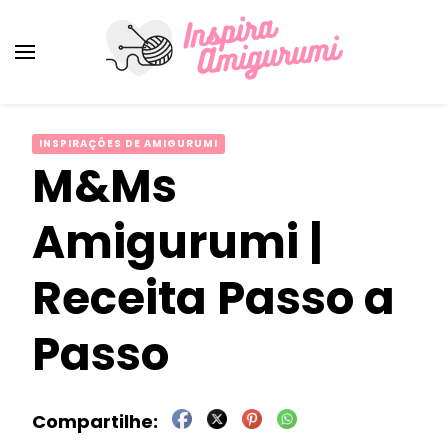
Amigurumi Passo a Passo
Inspirações e Receitas de Amigurumi
INSPIRAÇÕES DE AMIGURUMI
M&Ms
Amigurumi |
Receita Passo a
Passo