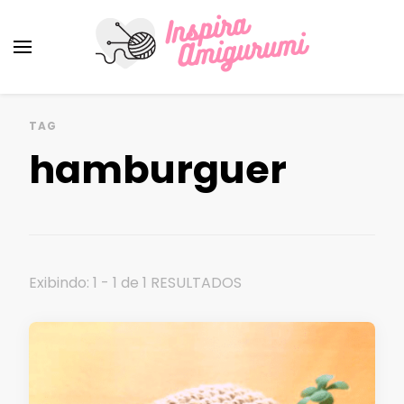
Amigurumi Passo a Passo
Inspirações e Receitas de Amigurumi
TAG
hamburguer
Exibindo: 1 - 1 de 1 RESULTADOS