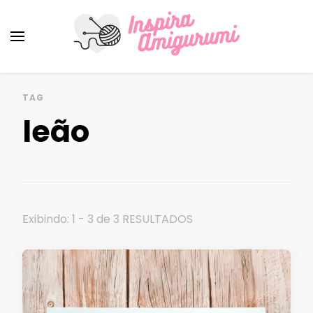
Amigurumi Passo a Passo
Inspirações e Receitas de Amigurumi
TAG
leão
Exibindo: 1 - 3 de 3 RESULTADOS