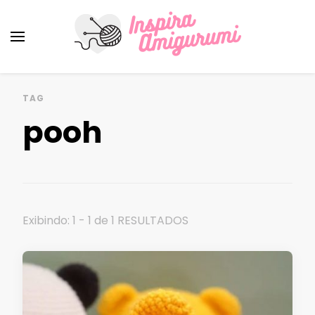
Amigurumi Passo a Passo
Inspirações e Receitas de Amigurumi
TAG
pooh
Exibindo: 1 - 1 de 1 RESULTADOS