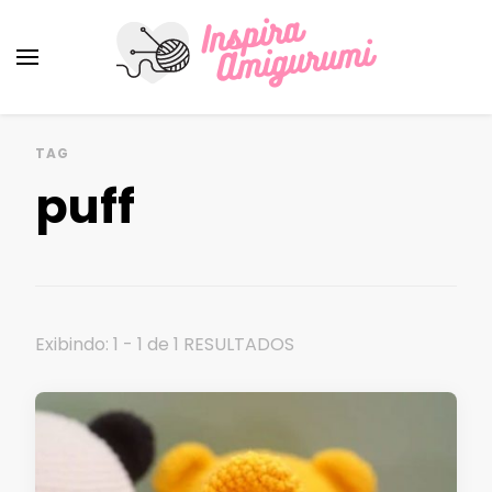
Amigurumi Passo a Passo
Inspirações e Receitas de Amigurumi
TAG
puff
Exibindo: 1 - 1 de 1 RESULTADOS