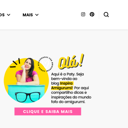
OS
MAIS