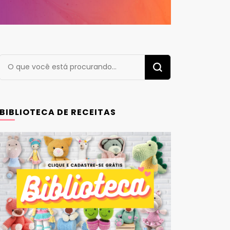
Procurando
algo?
BIBLIOTECA DE RECEITAS