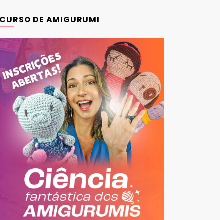
CURSO DE AMIGURUMI