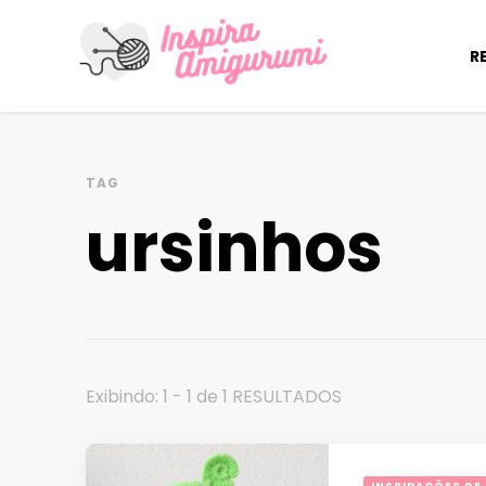
R
Amigurumi Passo a Passo
Inspirações e Receitas de Amigurumi
TAG
ursinhos
Exibindo: 1 - 1 de 1 RESULTADOS