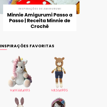
INSPIRAÇÕES DE AMIGURUMI
Minnie Amigurumi Passo a
Passo | Receita Minnie de
Crochê
INSPIRAÇÕES FAVORITAS