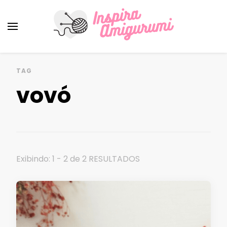
Amigurumi Passo a Passo
Inspirações e Receitas de Amigurumi
TAG
vovó
Exibindo: 1 - 2 de 2 RESULTADOS