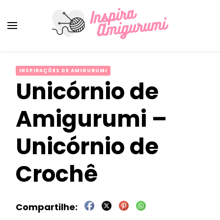
Amigurumi Passo a Passo
Inspirações e Receitas de Amigurumi
INSPIRAÇÕES DE AMIGURUMI
Unicórnio de
Amigurumi –
Unicórnio de
Crochê