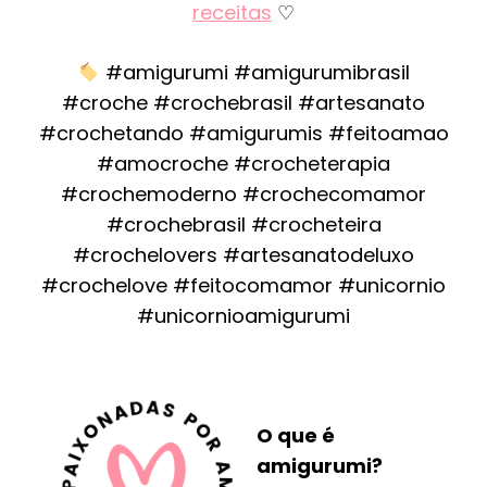
receitas
♡
#amigurumi #amigurumibrasil
#croche #crochebrasil #artesanato
#crochetando #amigurumis #feitoamao
#amocroche #crocheterapia
#crochemoderno #crochecomamor
#crochebrasil #crocheteira
#crochelovers #artesanatodeluxo
#crochelove #feitocomamor #unicornio
#unicornioamigurumi
O que é
amigurumi?