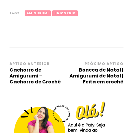
TAGS:
AMIGURUMI
UNICÓRNIO
Navegação
ARTIGO ANTERIOR
PRÓXIMO ARTIGO
Cachorro de
Boneca de Natal |
de
Amigurumi –
Amigurumi de Natal |
post
Cachorro de Crochê
Feita em crochê