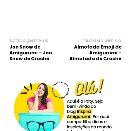
Navegação
ARTIGO ANTERIOR
PRÓXIMO ARTIGO
Jon Snow de
Almofada Emoji de
de
Amigurumi – Jon
Amigurumi –
post
Snow de Crochê
Almofada de Crochê