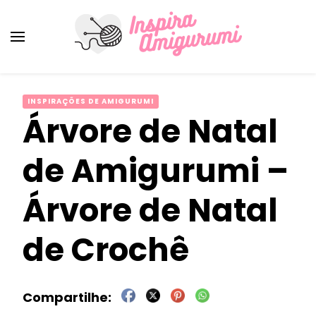
Amigurumi Passo a Passo
Inspirações e Receitas de Amigurumi
INSPIRAÇÕES DE AMIGURUMI
Árvore de Natal
de Amigurumi –
Árvore de Natal
de Crochê