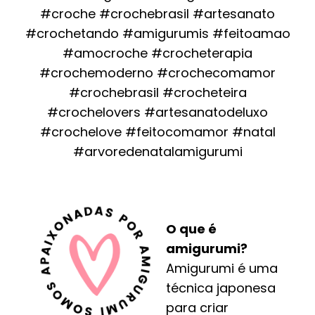
#croche #crochebrasil #artesanato
#crochetando #amigurumis #feitoamao
#amocroche #crocheterapia
#crochemoderno #crochecomamor
#crochebrasil #crocheteira
#crochelovers #artesanatodeluxo
#crochelove #feitocomamor #natal
#arvoredenatalamigurumi
O que é
amigurumi?
Amigurumi é uma
técnica japonesa
para criar