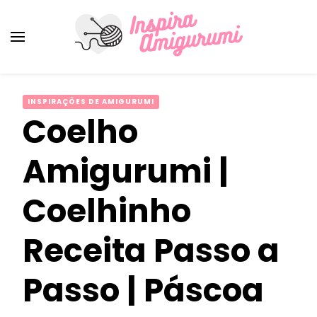
Amigurumi Passo a Passo
Inspirações e Receitas de Amigurumi
INSPIRAÇÕES DE AMIGURUMI
Coelho
Amigurumi |
Coelhinho
Receita Passo a
Passo | Páscoa