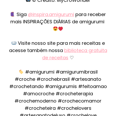
© Crédito: MyCroWonder
Siga
@inspira.amigurumi
para receber
mais INSPIRAÇÕES DIÁRIAS de amigurumi
Visite nosso site para mais receitas e
acesse também nossa
biblioteca gratuita
de receitas
♡
#amigurumi #amigurumibrasil
#croche #crochebrasil #artesanato
#crochetando #amigurumis #feitoamao
#amocroche #crocheterapia
#crochemoderno #crochecomamor
#crocheteira #crochelovers
#artesanatodeluxo #crochelove