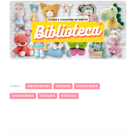
TAGS:
AMIGURUMI
COELHA
COELHINHA
COELHINHO
COELHO
PASCOA