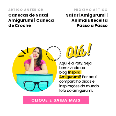
Navegação
ARTIGO ANTERIOR
PRÓXIMO ARTIGO
Canecas de Natal
Safari Amigurumi |
de
Amigurumi | Caneca
Animais Receita
post
de Crochê
Passo a Passo