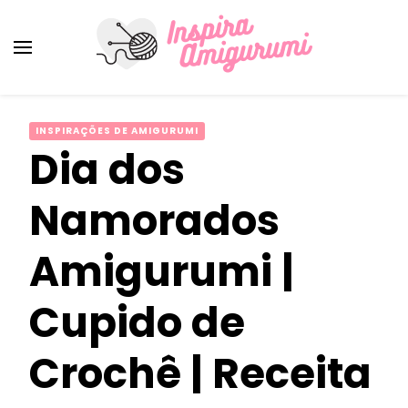
Amigurumi Passo a Passo
Inspirações e Receitas de Amigurumi
INSPIRAÇÕES DE AMIGURUMI
Dia dos
Namorados
Amigurumi |
Cupido de
Crochê | Receita