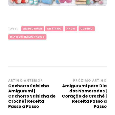
TAGS:
AMIGURUMI
ANJINHO
ANJO
CUPIDO
DIA DOS NAMORADOS
Navegação
ARTIGO ANTERIOR
PRÓXIMO ARTIGO
Cachorro Salsicha
Amigurumi para Dia
de
Amigurumi |
dos Namorados |
post
Cachorro Salsicha de
Coração de Crochê |
Crochê | Receita
Receita Passo a
Passo a Passo
Passo