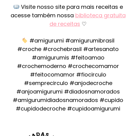
Visite nosso site para mais receitas e
acesse também nossa
biblioteca gratuita
de receitas
♡
#amigurumi #amigurumibrasil
#croche #crochebrasil #artesanato
#amigurumis #feitoamao
#crochemoderno #crochecomamor
#feitocomamor #fiocirculo
#semprecirculo #anjodecroche
#anjoamigurumi #diadosnamorados
#amigurumidiadosnamorados #cupido
#cupidodecroche #cupidoamigurumi