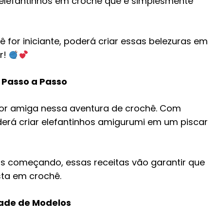
elefantinhos em crochê que é simplesmente
for iniciante, poderá criar essas belezuras em
r!
 Passo a Passo
hor amiga nessa aventura de crochê. Com
derá criar elefantinhos amigurumi em um piscar
s começando, essas receitas vão garantir que
sta em crochê.
dade de Modelos