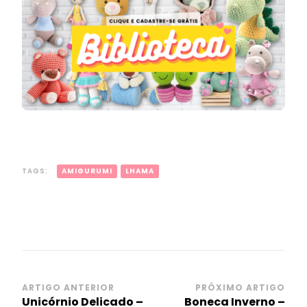
TAGS:
AMIGURUMI
LHAMA
Navegação
ARTIGO ANTERIOR
PRÓXIMO ARTIGO
Unicórnio Delicado –
Boneca Inverno –