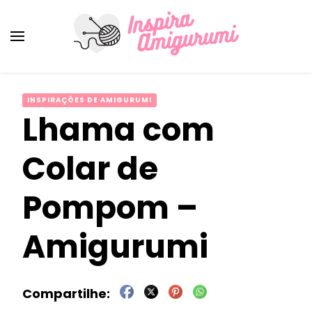
Amigurumi Passo a Passo
Inspirações e Receitas de Amigurumi
INSPIRAÇÕES DE AMIGURUMI
Lhama com
Colar de
Pompom –
Amigurumi