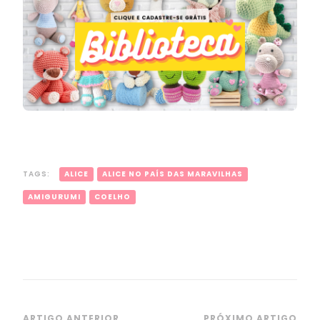
TAGS:
ALICE
ALICE NO PAÍS DAS MARAVILHAS
AMIGURUMI
COELHO
ARTIGO ANTERIOR
PRÓXIMO ARTIGO