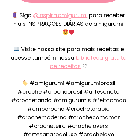
Siga
@inspira.amigurumi
para receber
mais INSPIRAÇÕES DIÁRIAS de amigurumi
Visite nosso site para mais receitas e
acesse também nossa
biblioteca gratuita
de receitas
♡
#amigurumi #amigurumibrasil
#croche #crochebrasil #artesanato
#crochetando #amigurumis #feitoamao
#amocroche #crocheterapia
#crochemoderno #crochecomamor
#crocheteira #crochelovers
#artesanatodeluxo #crochelove