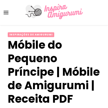
Amigurumi Passo a Passo
Inspirações e Receitas de Amigurumi
INSPIRAÇÕES DE AMIGURUMI
Móbile do
Pequeno
Príncipe | Móbile
de Amigurumi |
Receita PDF