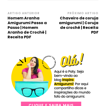
Navegação
ARTIGO ANTERIOR
PRÓXIMO ARTIGO
Homem Aranha
Chaveiro de coruja
de
Amigurumi Passo a
amigurumi | Coruja
post
Passo | Homem
de crochê | Receita
Aranha de Crochê |
PDF
Receita PDF