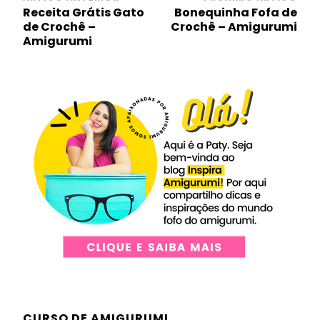
Navegação
Receita Grátis Gato
Bonequinha Fofa de
de
de Crochê –
Crochê – Amigurumi
post
Amigurumi
CURSO DE AMIGURUMI