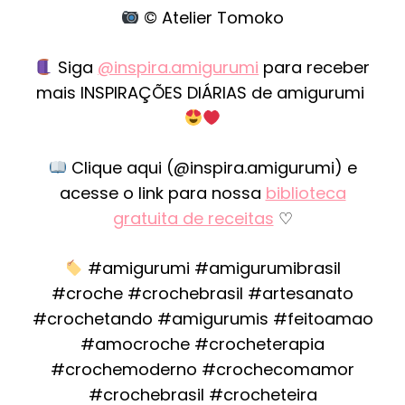
© Atelier Tomoko
Siga
@inspira.amigurumi
para receber
mais INSPIRAÇÕES DIÁRIAS de amigurumi
Clique aqui (@inspira.amigurumi) e
acesse o link para nossa
biblioteca
gratuita de receitas
♡
#amigurumi #amigurumibrasil
#croche #crochebrasil #artesanato
#crochetando #amigurumis #feitoamao
#amocroche #crocheterapia
#crochemoderno #crochecomamor
#crochebrasil #crocheteira