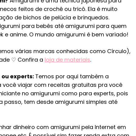
mi?
Amigurumi é uma técnica japonesa para
ecos feitos de crochê ou tricô. Ela é muito
cação de bichos de pelúcia e brinquedos.
igurumi para bebês até amigurumi para quem
 e anime. O mundo amigurumi é bem variado!
(temos várias marcas conhecidas como Círculo),
dade ♡ Confira a
loja de materiais
.
 ou experts:
Temos por aqui também a
 você viajar com receitas gratuitas pra você
iniciante no amigurumi como para experts, pois
 a passo, tem desde amigurumi simples até
nhar dinheiro com amigurumi pela Internet em
hopee etc. É possível sim fazer renda extra com