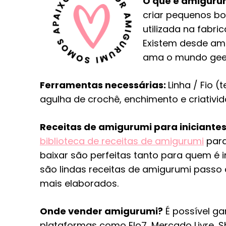
O que é amiguru
criar pequenos bon
utilizada na fabri
Existem desde am
ama o mundo geek
Ferramentas necessárias:
Linha / Fio 
agulha de crochê, enchimento e criativi
Receitas de amigurumi para iniciantes
biblioteca de receitas de amigurumi
para
baixar são perfeitas tanto para quem é 
são lindas receitas de amigurumi passo
mais elaborados.
Onde vender amigurumi?
É possível ga
plataformas como Elo7, Mercado Livre, S