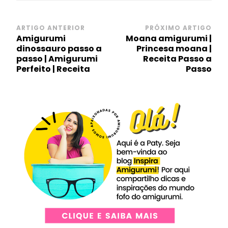
Navegação
ARTIGO ANTERIOR
PRÓXIMO ARTIGO
Amigurumi
Moana amigurumi |
de
dinossauro passo a
Princesa moana |
post
passo | Amigurumi
Receita Passo a
Perfeito | Receita
Passo