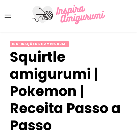
Amigurumi Passo a Passo
Inspirações e Receitas de Amigurumi
INSPIRAÇÕES DE AMIGURUMI
Squirtle
amigurumi |
Pokemon |
Receita Passo a
Passo