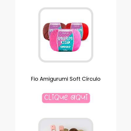
Fio Amigurumi Soft Círculo