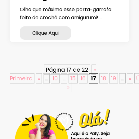
Olha que máximo esse porta-garrafa
feito de crochê com amigurumi! …
Clique Aqui
Página 17 de 22
«
Primeira
«
...
10
...
15
16
17
18
19
...
»
»