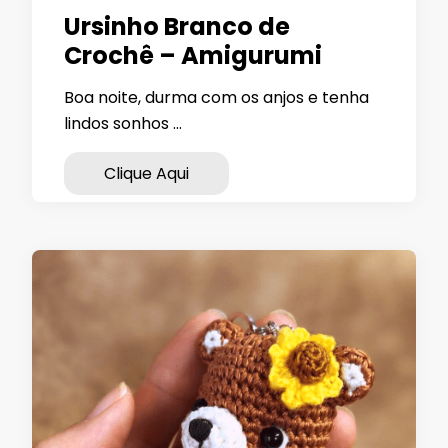
Ursinho Branco de
Crochê – Amigurumi
Boa noite, durma com os anjos e tenha
lindos sonhos …
Clique Aqui