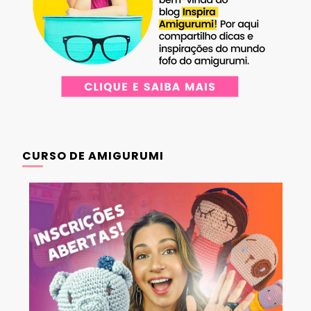
CURSO DE AMIGURUMI