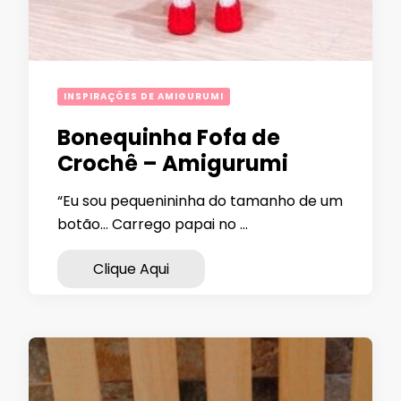
INSPIRAÇÕES DE AMIGURUMI
Bonequinha Fofa de
Crochê – Amigurumi
“Eu sou pequenininha do tamanho de um
botão… Carrego papai no …
Clique Aqui