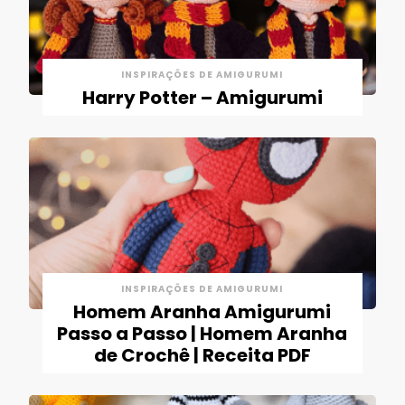
INSPIRAÇÕES DE AMIGURUMI
Harry Potter – Amigurumi
INSPIRAÇÕES DE AMIGURUMI
Homem Aranha Amigurumi
Passo a Passo | Homem Aranha
de Crochê | Receita PDF