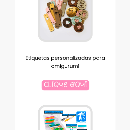
Etiquetas personalizadas para
amigurumi