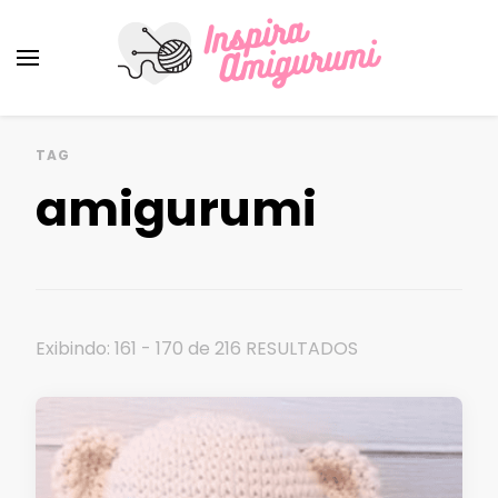
Amigurumi Passo a Passo
Inspirações e Receitas de Amigurumi
TAG
amigurumi
Exibindo: 161 - 170 de 216 RESULTADOS