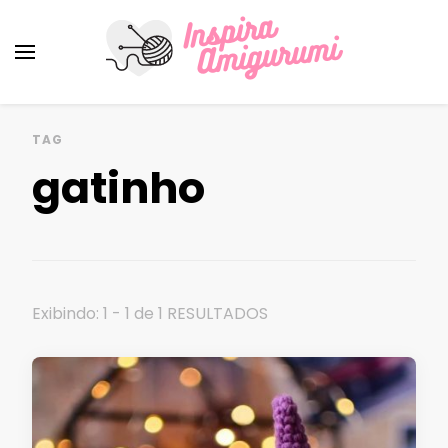
Amigurumi Passo a Passo
Inspirações e Receitas de Amigurumi
TAG
gatinho
Exibindo: 1 - 1 de 1 RESULTADOS