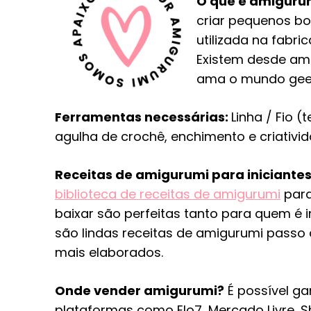
O que é amiguru
criar pequenos bon
utilizada na fabri
Existem desde am
ama o mundo geek
Ferramentas necessárias:
Linha / Fio 
agulha de crochê, enchimento e criativi
Receitas de amigurumi para iniciantes
biblioteca de receitas de amigurumi
para
baixar são perfeitas tanto para quem é 
são lindas receitas de amigurumi passo
mais elaborados.
Onde vender amigurumi?
É possível ga
plataformas como Elo7, Mercado Livre, S