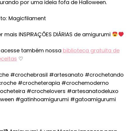
curando por uma ideia fofa de Halloween.
to: Magicfilament
r mais INSPIRAÇÕES DIÁRIAS de amigurumi
 e acesse também nossa
biblioteca gratuita de
eceitas
♡
che #crochebrasil #artesanato #crochetando
roche #crocheterapia #crochemoderno
cheteira #crochelovers #artesanatodeluxo
oween #gatinhoamigurumi #gatoamigurumi