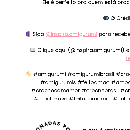
Ele é perfeito pra quem está pro
© Crédi
Siga
@inspira.amigurumi
para recebe
Clique aqui (@inspira.amigurumi)
r
#amigurumi #amigurumibrasil #cro
#amigurumis #feitoamao #amoc
#crochecomamor #crochebrasil #cro
#crochelove #feitocomamor #hall