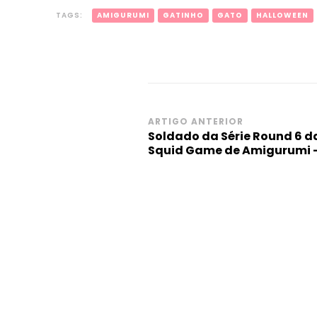
TAGS:
AMIGURUMI
GATINHO
GATO
HALLOWEEN
Navegação
ARTIGO ANTERIOR
Soldado da Série Round 6 da 
de
Squid Game de Amigurumi 
post