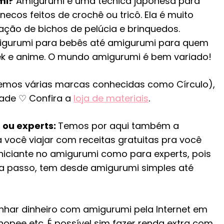
mi?
Amigurumi é uma técnica japonesa para
ecos feitos de crochê ou tricô. Ela é muito
cação de bichos de pelúcia e brinquedos.
igurumi para bebês até amigurumi para quem
 e anime. O mundo amigurumi é bem variado!
(temos várias marcas conhecidas como Círculo),
dade ♡ Confira a
loja de materiais
.
 ou experts:
Temos por aqui também a
 você viajar com receitas gratuitas pra você
iniciante no amigurumi como para experts, pois
 a passo, tem desde amigurumi simples até
nhar dinheiro com amigurumi pela Internet em
hopee etc. É possível sim fazer renda extra com