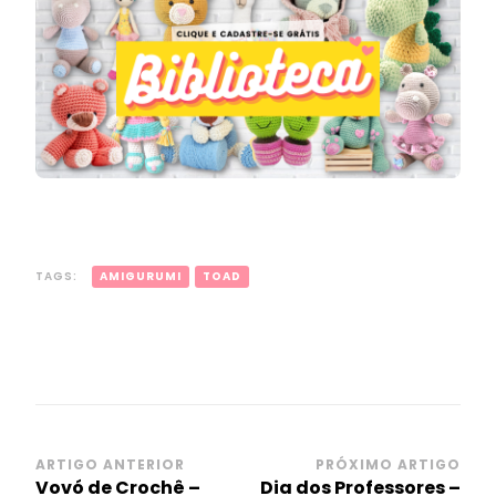
TAGS:
AMIGURUMI
TOAD
Navegação
ARTIGO ANTERIOR
PRÓXIMO ARTIGO
Vovó de Crochê –
Dia dos Professores –