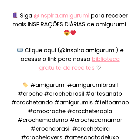
Siga
@inspira.amigurumi
para receber
mais INSPIRAÇÕES DIÁRIAS de amigurumi
Clique aqui (@inspira.amigurumi) e
acesse o link para nossa
biblioteca
gratuita de receitas
♡
#amigurumi #amigurumibrasil
#croche #crochebrasil #artesanato
#crochetando #amigurumis #feitoamao
#amocroche #crocheterapia
#crochemoderno #crochecomamor
#crochebrasil #crocheteira
#crochelovers #artesanatodeluxo