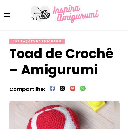
Amigurumi Passo a Passo
Inspirações e Receitas de Amigurumi
INSPIRAÇÕES DE AMIGURUMI
Toad de Crochê
– Amigurumi