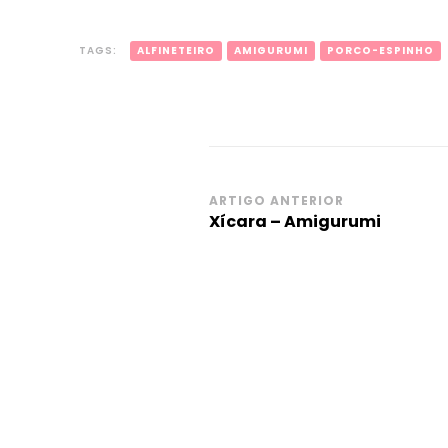
TAGS:
ALFINETEIRO
AMIGURUMI
PORCO-ESPINHO
Navegação
ARTIGO ANTERIOR
Xícara – Amigurumi
de
post