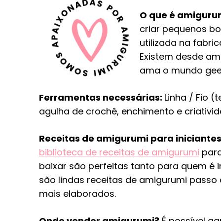
O que é amiguru
criar pequenos bon
utilizada na fabri
Existem desde am
ama o mundo geek
Ferramentas necessárias:
Linha / Fio 
agulha de crochê, enchimento e criativi
Receitas de amigurumi para iniciantes
biblioteca de receitas de amigurumi
para
baixar são perfeitas tanto para quem é 
são lindas receitas de amigurumi passo
mais elaborados.
Onde vender amigurumi?
É possível ga