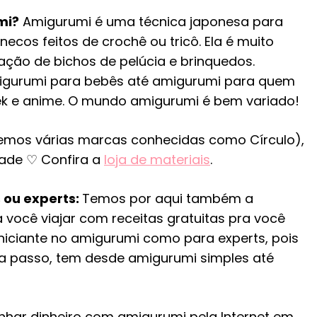
mi?
Amigurumi é uma técnica japonesa para
ecos feitos de crochê ou tricô. Ela é muito
cação de bichos de pelúcia e brinquedos.
igurumi para bebês até amigurumi para quem
 e anime. O mundo amigurumi é bem variado!
(temos várias marcas conhecidas como Círculo),
dade ♡ Confira a
loja de materiais
.
 ou experts:
Temos por aqui também a
 você viajar com receitas gratuitas pra você
iniciante no amigurumi como para experts, pois
 a passo, tem desde amigurumi simples até
nhar dinheiro com amigurumi pela Internet em