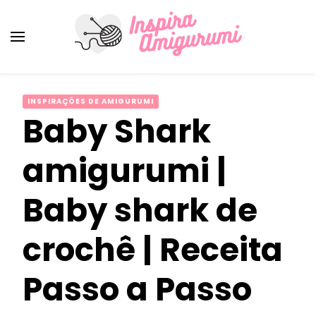
Amigurumi Passo a Passo
Inspirações e Receitas de Amigurumi
INSPIRAÇÕES DE AMIGURUMI
Baby Shark
amigurumi |
Baby shark de
crochê | Receita
Passo a Passo