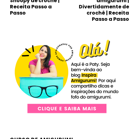
Snoopy de crochê |
amigurumi |
post
Receita Passo a
Divertidamente de
Passo
crochê | Receita
Passo a Passo