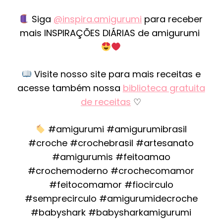
Siga
@inspira.amigurumi
para receber
mais INSPIRAÇÕES DIÁRIAS de amigurumi
Visite nosso site para mais receitas e
acesse também nossa
biblioteca gratuita
de receitas
♡
#amigurumi #amigurumibrasil
#croche #crochebrasil #artesanato
#amigurumis #feitoamao
#crochemoderno #crochecomamor
#feitocomamor #fiocirculo
#semprecirculo #amigurumidecroche
#babyshark #babysharkamigurumi