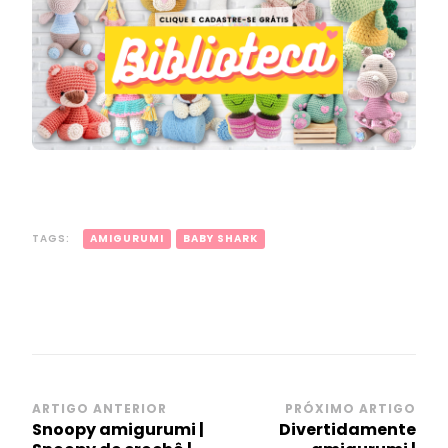
TAGS:
AMIGURUMI
BABY SHARK
Navegação
ARTIGO ANTERIOR
PRÓXIMO ARTIGO
Snoopy amigurumi |
Divertidamente
de