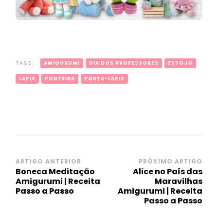
TAGS:
AMIGURUMI
DIA DOS PROFESSORES
ESTOJO
LAPIS
PONTEIRA
PORTA-LÁPIS
Navegação
ARTIGO ANTERIOR
PRÓXIMO ARTIGO
Boneca Meditação
Alice no País das
de
Amigurumi | Receita
Maravilhas
post
Passo a Passo
Amigurumi | Receita
Passo a Passo