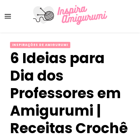
Amigurumi Passo a Passo
Inspirações e Receitas de Amigurumi
INSPIRAÇÕES DE AMIGURUMI
6 Ideias para
Dia dos
Professores em
Amigurumi |
Receitas Crochê