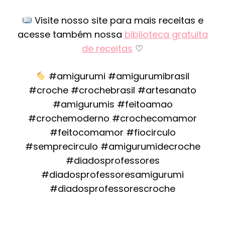
Visite nosso site para mais receitas e
acesse também nossa
biblioteca gratuita
de receitas
♡
#amigurumi #amigurumibrasil
#croche #crochebrasil #artesanato
#amigurumis #feitoamao
#crochemoderno #crochecomamor
#feitocomamor #fiocirculo
#semprecirculo #amigurumidecroche
#diadosprofessores
#diadosprofessoresamigurumi
#diadosprofessorescroche