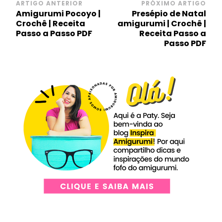
Navegação
ARTIGO ANTERIOR
PRÓXIMO ARTIGO
Amigurumi Pocoyo |
Presépio de Natal
de
Crochê | Receita
amigurumi | Crochê |
post
Passo a Passo PDF
Receita Passo a
Passo PDF