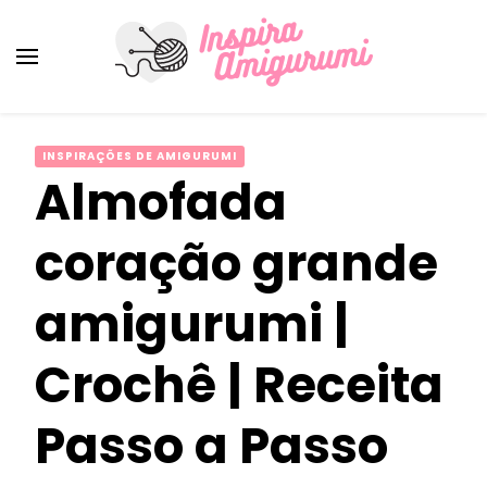
Amigurumi Passo a Passo
Inspirações e Receitas de Amigurumi
INSPIRAÇÕES DE AMIGURUMI
Almofada
coração grande
amigurumi |
Crochê | Receita
Passo a Passo