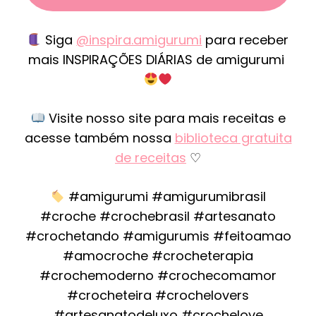
Siga
@inspira.amigurumi
para receber
mais INSPIRAÇÕES DIÁRIAS de amigurumi
Visite nosso site para mais receitas e
acesse também nossa
biblioteca gratuita
de receitas
♡
#amigurumi #amigurumibrasil
#croche #crochebrasil #artesanato
#crochetando #amigurumis #feitoamao
#amocroche #crocheterapia
#crochemoderno #crochecomamor
#crocheteira #crochelovers
#artesanatodeluxo #crochelove