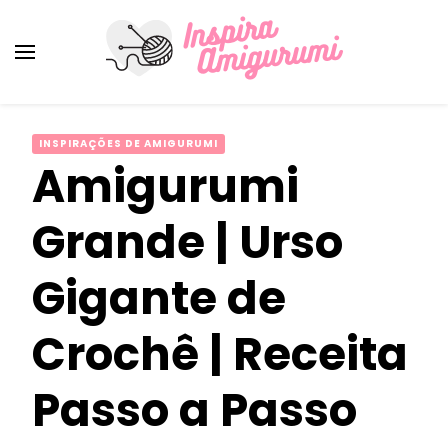
Amigurumi Passo a Passo
Inspirações e Receitas de Amigurumi
INSPIRAÇÕES DE AMIGURUMI
Amigurumi
Grande | Urso
Gigante de
Crochê | Receita
Passo a Passo