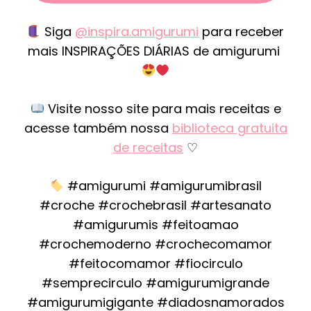
Siga
@inspira.amigurumi
para receber
mais INSPIRAÇÕES DIÁRIAS de amigurumi
Visite nosso site para mais receitas e
acesse também nossa
biblioteca gratuita
de receitas
♡
#amigurumi #amigurumibrasil
#croche #crochebrasil #artesanato
#amigurumis #feitoamao
#crochemoderno #crochecomamor
#feitocomamor #fiocirculo
#semprecirculo #amigurumigrande
#amigurumigigante #diadosnamorados