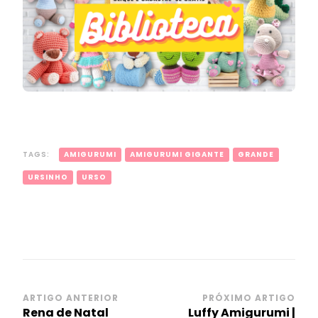
TAGS:
AMIGURUMI
AMIGURUMI GIGANTE
GRANDE
URSINHO
URSO
Navegação
ARTIGO ANTERIOR
PRÓXIMO ARTIGO
Rena de Natal
Luffy Amigurumi |