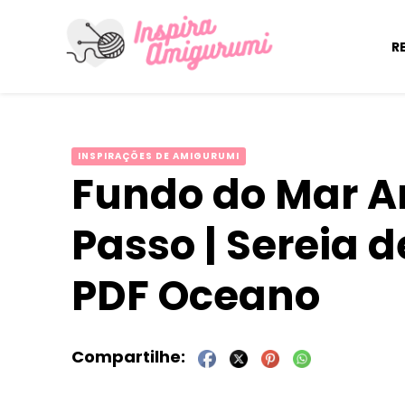
R
Amigurumi Passo a Passo
Inspirações e Receitas de Amigurumi
INSPIRAÇÕES DE AMIGURUMI
Fundo do Mar A
Passo | Sereia d
PDF Oceano