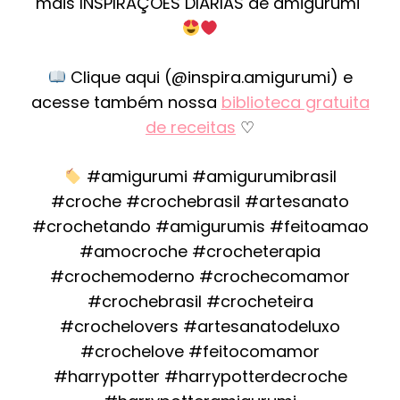
mais INSPIRAÇÕES DIÁRIAS de amigurumi
Clique aqui (@inspira.amigurumi) e
acesse também nossa
biblioteca gratuita
de receitas
♡
#amigurumi #amigurumibrasil
#croche #crochebrasil #artesanato
#crochetando #amigurumis #feitoamao
#amocroche #crocheterapia
#crochemoderno #crochecomamor
#crochebrasil #crocheteira
#crochelovers #artesanatodeluxo
#crochelove #feitocomamor
#harrypotter #harrypotterdecroche