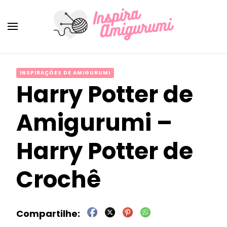
Amigurumi Passo a Passo
Inspirações e Receitas de Amigurumi
INSPIRAÇÕES DE AMIGURUMI
Harry Potter de
Amigurumi –
Harry Potter de
Crochê