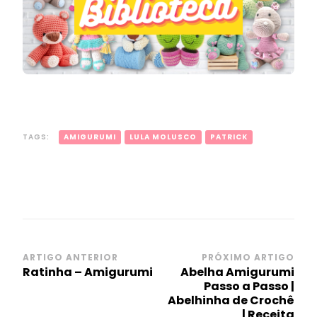
TAGS:
AMIGURUMI
LULA MOLUSCO
PATRICK
Navegação
ARTIGO ANTERIOR
PRÓXIMO ARTIGO
Ratinha – Amigurumi
Abelha Amigurumi
de
Passo a Passo |
post
Abelhinha de Crochê
| Receita