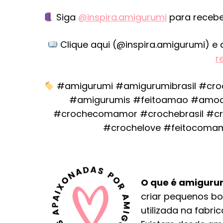
Siga
@inspira.amigurumi
para recebe
Clique aqui (@inspira.amigurumi) e 
r
#amigurumi #amigurumibrasil #cro
#amigurumis #feitoamao #amoc
#crochecomamor #crochebrasil #cro
#crochelove #feitocoma
O que é amiguru
criar pequenos bon
utilizada na fabri