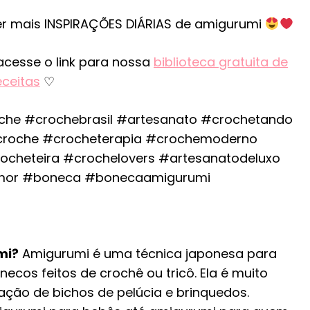
r mais INSPIRAÇÕES DIÁRIAS de amigurumi
acesse o link para nossa
biblioteca gratuita de
eceitas
♡
che #crochebrasil #artesanato #crochetando
roche #crocheterapia #crochemoderno
cheteira #crochelovers #artesanatodeluxo
mor #boneca #bonecaamigurumi
mi?
Amigurumi é uma técnica japonesa para
ecos feitos de crochê ou tricô. Ela é muito
cação de bichos de pelúcia e brinquedos.