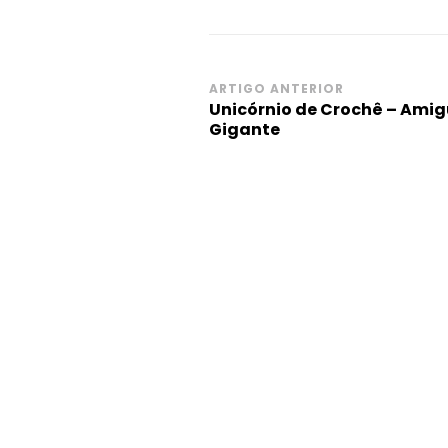
Navegação
ARTIGO ANTERIOR
Unicórnio de Crochê – Ami
de
Gigante
post