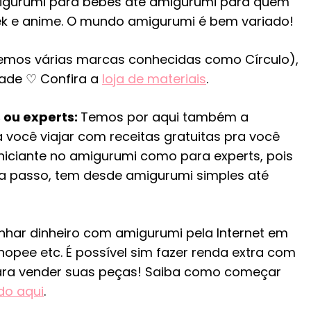
igurumi para bebês até amigurumi para quem
 e anime. O mundo amigurumi é bem variado!
(temos várias marcas conhecidas como Círculo),
dade ♡ Confira a
loja de materiais
.
 ou experts:
Temos por aqui também a
 você viajar com receitas gratuitas pra você
iniciante no amigurumi como para experts, pois
 a passo, tem desde amigurumi simples até
nhar dinheiro com amigurumi pela Internet em
hopee etc. É possível sim fazer renda extra com
para vender suas peças! Saiba como começar
do aqui
.