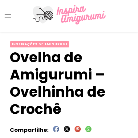
Amigurumi Passo a Passo
Inspirações e Receitas de Amigurumi
INSPIRAÇÕES DE AMIGURUMI
Ovelha de
Amigurumi –
Ovelhinha de
Crochê