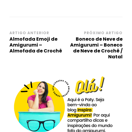
Navegação
ARTIGO ANTERIOR
PRÓXIMO ARTIGO
Almofada Emoji de
Boneco de Neve de
de
Amigurumi –
Amigurumi – Boneco
post
Almofada de Crochê
de Neve de Crochê /
Natal