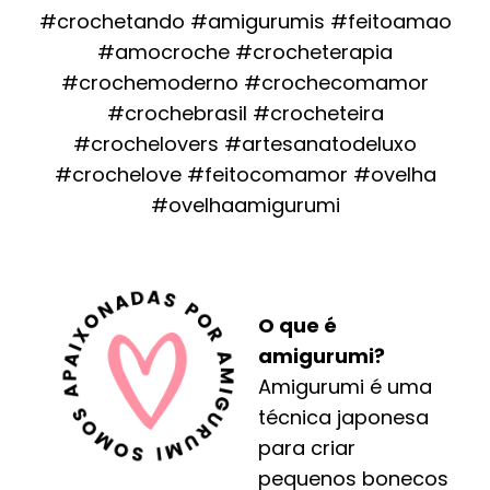
#crochetando #amigurumis #feitoamao
#amocroche #crocheterapia
#crochemoderno #crochecomamor
#crochebrasil #crocheteira
#crochelovers #artesanatodeluxo
#crochelove #feitocomamor #ovelha
#ovelhaamigurumi
O que é
amigurumi?
Amigurumi é uma
técnica japonesa
para criar
pequenos bonecos