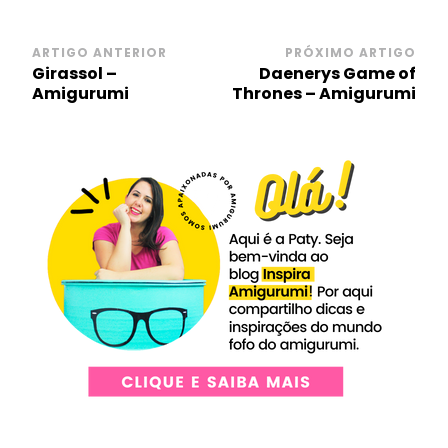
Navegação
ARTIGO ANTERIOR
PRÓXIMO ARTIGO
Girassol –
Daenerys Game of
de
Amigurumi
Thrones – Amigurumi
post