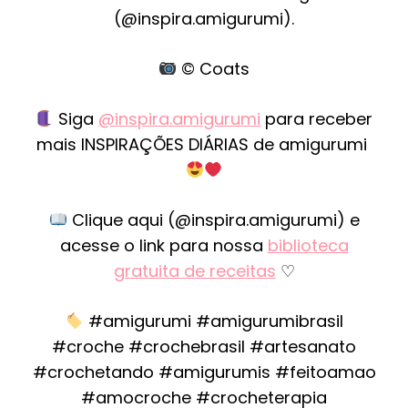
(@inspira.amigurumi).
© Coats
Siga
@inspira.amigurumi
para receber
mais INSPIRAÇÕES DIÁRIAS de amigurumi
Clique aqui (@inspira.amigurumi) e
acesse o link para nossa
biblioteca
gratuita de receitas
♡
#amigurumi #amigurumibrasil
#croche #crochebrasil #artesanato
#crochetando #amigurumis #feitoamao
#amocroche #crocheterapia