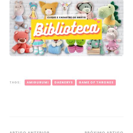
TAGS:
AMIGURUMI
DAENERYS
GAME OF THRONES
ARTIGO ANTERIOR
PRÓXIMO ARTIGO