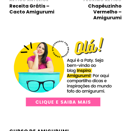
Navegação
Receita Grátis –
Chapéuzinho
de
Cacto Amigurumi
Vermelho –
post
Amigurumi