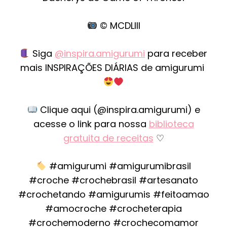
© MCDLIII
Siga
@inspira.amigurumi
para receber
mais INSPIRAÇÕES DIÁRIAS de amigurumi
Clique aqui (@inspira.amigurumi) e
acesse o link para nossa
biblioteca
gratuita de receitas
♡
#amigurumi #amigurumibrasil
#croche #crochebrasil #artesanato
#crochetando #amigurumis #feitoamao
#amocroche #crocheterapia
#crochemoderno #crochecomamor